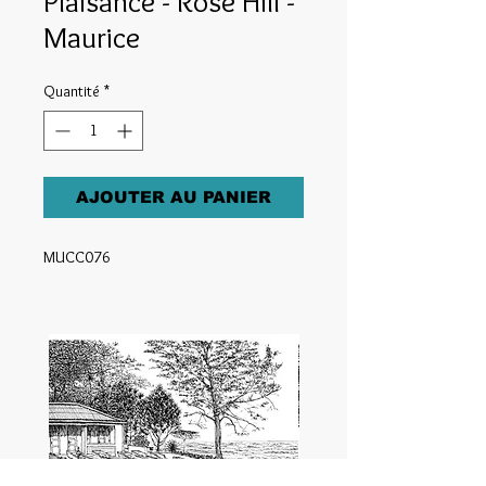
Plaisance - Rose Hill -
Maurice
Quantité
*
AJOUTER AU PANIER
MUCC076