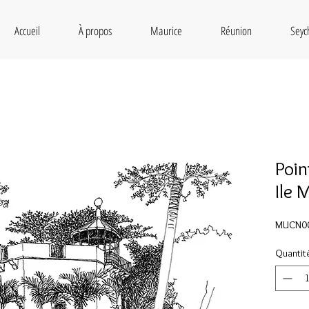
Accueil
À propos
Maurice
Réunion
Seyc
Poin
Ile 
MUCN0
Quantit