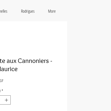
helles
Rodrigues
More
te aux Cannoniers -
Maurice
07
é
*